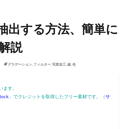
線画抽出する方法、簡単に
解説
グラデーション
,
フィルター
,
写真加工
,
線
,
色
しています。
tock
」でクレジットを取得したフリー素材です。（
サ