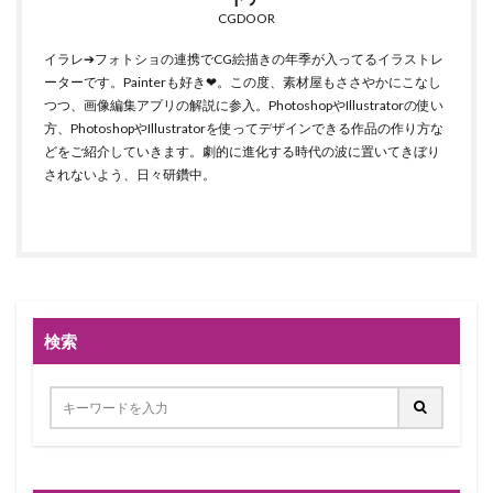
CGDOOR
イラレ➔フォトショの連携でCG絵描きの年季が入ってるイラストレ
ーターです。Painterも好き❤。この度、素材屋もささやかにこなし
つつ、画像編集アプリの解説に参入。PhotoshopやIllustratorの使い
方、PhotoshopやIllustratorを使ってデザインできる作品の作り方な
どをご紹介していきます。劇的に進化する時代の波に置いてきぼり
されないよう、日々研鑽中。
検索