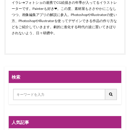
イラレ➔フォトショの連携でCG絵描きの年季が入ってるイラストレ
ーターです。Painterも好き❤。この度、素材屋もささやかにこなし
つつ、画像編集アプリの解説に参入。PhotoshopやIllustratorの使い
方、PhotoshopやIllustratorを使ってデザインできる作品の作り方な
どをご紹介していきます。劇的に進化する時代の波に置いてきぼり
されないよう、日々研鑽中。
検索
人気記事