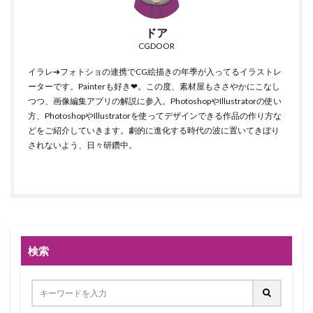
ドア
CGDOOR
イラレ➔フォトショの連携でCG絵描きの年季が入ってるイラストレ
ーターです。Painterも好き❤。この度、素材屋もささやかにこなし
つつ、画像編集アプリの解説に参入。PhotoshopやIllustratorの使い
方、PhotoshopやIllustratorを使ってデザインできる作品の作り方な
どをご紹介していきます。劇的に進化する時代の波に置いてきぼり
されないよう、日々研鑽中。
検索