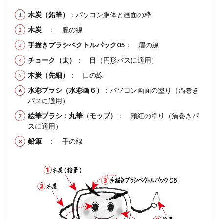
木炭（鉛筆）
：パソコン胴体と画面の枠
木炭
： 腕の線
手描きブラシベクトルパック05
： 眉の線
チョーク（太）
： 目（円形パスに適用）
木炭（先細）
： 口の線
水彩ブラシ（水彩画６）
：パソコン画面の塗り（渦巻き
パスに適用）
絵筆ブラシ：丸筆（モップ）
： 頬紅の塗り（渦巻きパ
スに適用）
鉛筆
： 手の線