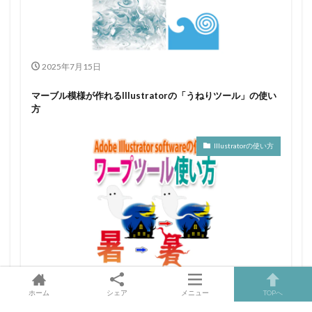
2025年7月15日
マーブル模様が作れるIllustratorの「うねりツール」の使い
方
Illustratorの使い方
2025年7月13日
ホーム
シェア
メニュー
TOPへ