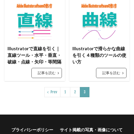
Illustratorで直線を引く｜
Illustratorで滑らかな曲線
直線ツール・水平・垂直・
を引く４種類のツールの使
破線・点線・矢印・等間隔
い方
記事を読む
記事を読む
Prev
1
2
3
プライバシーポリシー
サイト掲載の写真・画像について